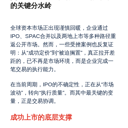
沪启幕，聚焦海外上市融资、跨境并
透过安踏入股 PUMA 看中国企业海外
的关键分水岭
购、中国企业全球化
并购的新逻辑
战略落地之道：ARC Group合伙人
职业发展
Daniel Karlsson解读亚洲供应链的重
中国对外投资新规落地：消费出海并购
全球资本市场正出现谨慎回暖，企业通过
塑
进入全生命周期监管时代
ARC Group荣获“Great Place To
IPO、SPAC合并以及两地上市等多种路径重
Work™ 卓越职场认证”！
高管对话 | 从赴美上市到结构重组，中
关于我们
返公开市场。然而，一些受挫案例也反复证
国企业跨境资本路径的再调整
Beauty出海2.0：从若羽臣收购奥伦纳
明：从“成功定价”到“被迫搁置”，真正拉开差
素，看中国美妆全球化升级
共庆十年卓越，ARC集团2025资本市
距的，已不再是市场环境，而是企业完成一
场与并购论坛深圳专场成功收官
最近访问
Global - English
笔交易的执行能力。
交易协调力：从执行能力到定价权的关
在当前周期，IPO的不确定性，正在从“市场
键分水岭
波动”，转向“执行质量”。而其中最关键的变
量，正是交易协调。
成功上市的底层支撑