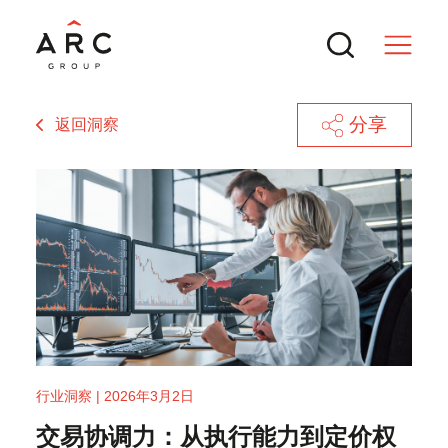
分享
返回洞察
服务
交易
热门搜索
新闻与行业洞察
境外上市备案新规全解：中国证监会最
行业洞察 | 2026年3月2日
新动态与实操要点
2026年东南亚数据中心并购：AI如何
联系方式
交易协调力：从执行能力到定价权
推动下一波巨型交易
ARC Group 2026资本并购论坛金秋在