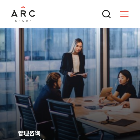
服务
交易
热门搜索
新闻与行业洞察
ARC Group 2026资本并购论坛金秋在
沪启幕，聚焦海外上市融资、跨境并
2026年东南亚数据中心并购：AI如何
联系方式
管理咨询
购、中国企业全球化
推动下一波巨型交易
战略落地之道：ARC Group合伙人