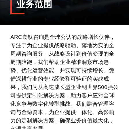
业务范围
Daniel Karlsson解读亚洲供应链的重
透过安踏入股 PUMA 看中国企业海外
塑
并购的新逻辑
境外上市备案新规全解：中国证监会最
职业发展
新动态与实操要点
高管对话 | 从赴美上市到结构重组，中
国企业跨境资本路径的再调整
中国对外投资新规落地：消费出海并购
ARC寰钛咨询是全球公认的战略增长伙伴，
进入全生命周期监管时代
ARC Group荣获“Great Place To
关于我们
专注于为企业提供战略驱动、落地为实的全
Work™ 卓越职场认证”！
ARC集团2026资本市场并购论坛东京
周期咨询服务。从战略设计到价值变现的全
站圆满落幕
2026年工业重组步入活跃期：业务剥
周期陪跑，我们帮助企业精准洞察市场趋
离与少数股权投资再现机遇
最近访问
Global - English
势、优化运营效能，并实现可持续增长。凭
借深耕行业的专业经验和可验证的实战成
业务范围
果，我们为从高速成长型企业到世界500强公
司提供定制化解决方案，助力客户应对全球
化竞争与数字化转型挑战。我们融合管理咨
询与金融资本，为企业提供一体化、高影响
力的定制解决方案，确保业务价值最大化，
实现共赢发展。