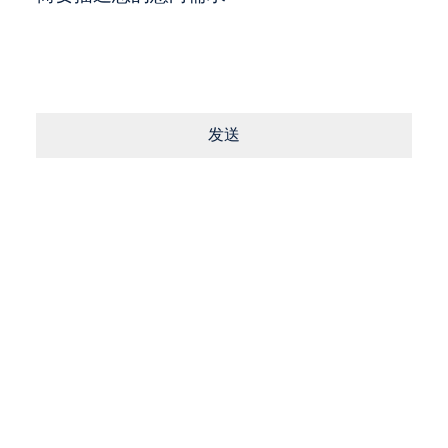
发送
Consent
同意
条款
与
隐私政策