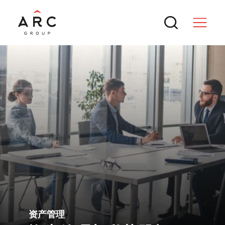
服务
交易
热门搜索
新闻与行业洞察
成功SPAC交易的核心逻辑
ARC 集团参与MTT Shipping and
联系方式
资产管理
Logistics Bhd.（BURSA: MTTSL）
企业重金投入AI却增效慢：组织重构是