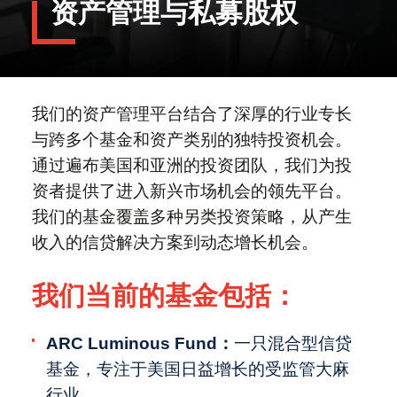
资产管理与私募股权
IPO
转型的核心
境外上市备案新规全解：中国证监会最
新动态与实操要点
中国大卖场行业的发展与变革
职业发展
中国医疗出海之骨科：全球化新周期
2025年中国并购市场：全球买卖方须
我们的资产管理平台结合了深厚的行业专长
知
高管对话 | 从赴美上市到结构重组，中
关于我们
与跨多个基金和资产类别的独特投资机会。
国企业跨境资本路径的再调整
2025年，SPAC重振旗鼓
通过遍布美国和亚洲的投资团队，我们为投
Beauty出海2.0：从若羽臣收购奥伦纳
资者提供了进入新兴市场机会的领先平台。
素，看中国美妆全球化升级
最近访问
Global - English
我们的基金覆盖多种另类投资策略，从产生
收入的信贷解决方案到动态增长机会。
我们当前的基金包括：
ARC Luminous Fund：
一只混合型信贷
基金，专注于美国日益增长的受监管大麻
行业。