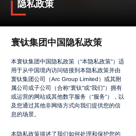
隐私政策
IPO
转型的核心
境外上市备案新规全解：中国证监会最
新动态与实操要点
中国医疗出海之骨科：全球化新周期
职业发展
2025年，SPAC重振旗鼓
Beauty出海2.0：从若羽臣收购奥伦纳
素，看中国美妆全球化升级
关于麦芽与麦芽制造商的一切：在你打
寰钛集团中国隐私政策
关于我们
开冰啤酒之前的故事
ARC集团荣膺2025亚洲咨询行业领军
者，综合实力获权威认可
中国大卖场行业的发展与变革
本寰钛集团中国隐私政策（“本隐私政策”）适
最近访问
用于从中国境内访问链接到本隐私政策并由
Global - English
寰钛集团公司（Arc Group Limited）或其附
隐私政策
属公司或子公司（合称“寰钛”或“我们”）拥有
或运营的网站或其他数字服务（“服务”），以
及您通过其他非网络方式向我们提供您的信
息的场景。
本隐私政策描述了我们如何处理和保护您的