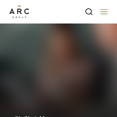
服务
交易
热门搜索
新闻与行业洞察
成功SPAC交易的核心逻辑
ARC 集团参与MTT Shipping and
联系方式
Logistics Bhd.（BURSA: MTTSL）
企业重金投入AI却增效慢：组织重构是