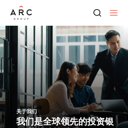
服务
交易
热门搜索
新闻与行业洞察
境外上市备案新规全解：中国证监会最
关于我们
新动态与实操要点
ARC 集团参与MTT Shipping and
我们是全球领先的投资银
联系方式
Logistics Bhd.（BURSA: MTTSL）
再度斩获国际殊荣！ARC集团获评