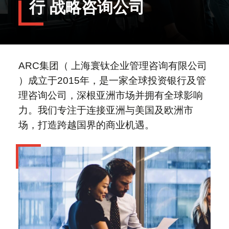
行
战略咨询公司
IPO
Global Brands Magazine“2025年度领
中国大卖场行业的发展与变革
先中型市场投资银行”
ARC集团担任独家财务顾问：助力
职业发展
Black Titan Corporation (NASDAQ:
2025年中国并购市场：全球买卖方须
BTTC) 完成与Titan Pharmaceuticals,
知
2025年资本市场：适应市场变革与上
ARC集团（ 上海寰钛企业管理咨询有限公司
Inc. 及TalenTec Sdn. Bhd.的合并
市新规
2025年，SPAC重振旗鼓
关于我们
）成立于2015年，是一家全球投资银行及管
关于麦芽与麦芽制造商的一切：在你打
理咨询公司，深根亚洲市场并拥有全球影响
开冰啤酒之前的故事
中国企业海外并购的现状与前景
力。我们专注于连接亚洲与美国及欧洲市
最近访问
Global - English
场，打造跨越国界的商业机遇。
公司介绍