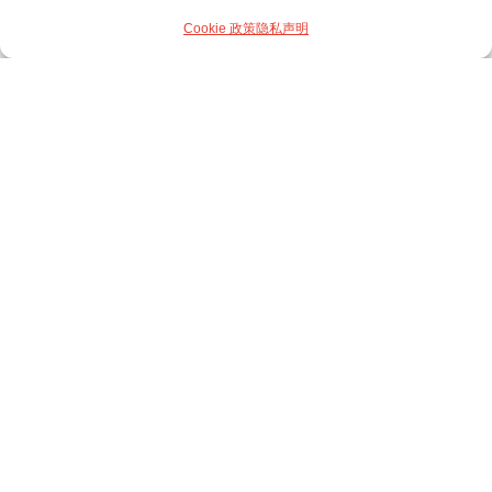
Cookie 政策
隐私声明
全球投资银行与管理咨询公司
深根亚洲 链接全球
服务
交易