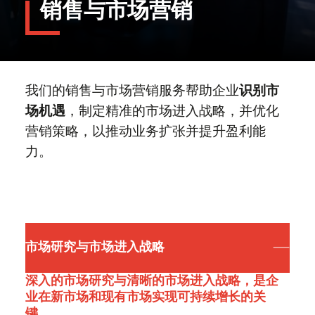
销售与市场营销
Logistics Bhd.（BURSA: MTTSL）
中国大卖场行业的发展与变革
IPO
再度斩获国际殊荣！ARC集团获评
职业发展
Global Brands Magazine“2025年度领
2025年中国并购市场：全球买卖方须
先中型市场投资银行”
知
关于麦芽与麦芽制造商的一切：在你打
我们的销售与市场营销服务帮助企业
识别市
开冰啤酒之前的故事
2025年资本市场：适应市场变革与上
关于我们
场机遇
，制定精准的市场进入战略，并优化
市新规
2025年，SPAC重振旗鼓
营销策略，以推动业务扩张并提升盈利能
ARC集团荣膺2025亚洲咨询行业领军
力。
者，综合实力获权威认可
最近访问
Global - English
市场研究与市场进入战略
深入的市场研究与清晰的市场进入战略，是企
业在新市场和现有市场实现可持续增长的关
键。