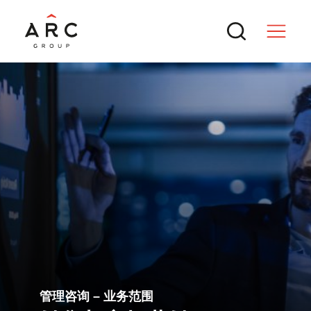
服务
交易
热门搜索
新闻与行业洞察
成功SPAC交易的核心逻辑
境外上市备案新规全解：中国证监会最
联系方式
管理咨询 – 业务范围
新动态与实操要点
ARC 集团参与MTT Shipping and