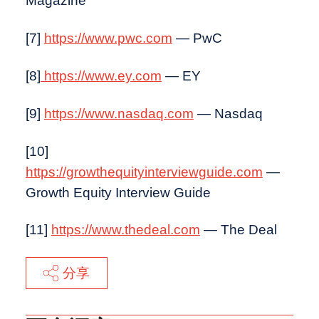
Magazine
[7]
https://www.pwc.com
— PwC
[8]
https://www.ey.com
— EY
[9]
https://www.nasdaq.com
— Nasdaq
[10]
https://growthequityinterviewguide.com
—
Growth Equity Interview Guide
[11]
https://www.thedeal.com
— The Deal
分享