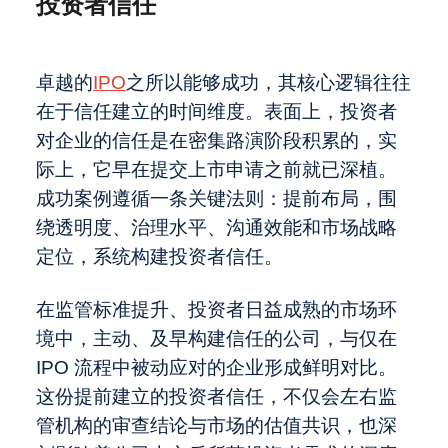
投资者信任
新动态与实操要点
再度斩获国际殊荣！ARC集团获评
Global Brands Magazine“2025年度领
2025年中国并购市场：全球买卖方须
职业发展
先中型市场投资银行”
知
中国大卖场行业的发展与变革
卓越的
IPO
之所以能够成功，其核心逻辑往往
关于麦芽与麦芽制造商的一切：在你打
在于信任建立的时间维度。表面上，投资者
开冰啤酒之前的故事
中国对外投资新规落地：消费出海并购
对企业的信任是在密集路演阶段积累的，实
关于我们
进入全生命周期监管时代
2025年资本市场：适应市场变革与上
际上，它早在提交上市申请之前就已深植。
市新规
2025年，SPAC重振旗鼓
成功案例遵循一条关键法则：提前布局，围
最近访问
绕透明度、治理水平、沟通效能和市场战略
Global - English
定位，系统构建投资者信任。
在IPO之前，头部发行人如何构建投资
者信任
在监管标准提升、投资者日益成熟的市场环
境中，主动、及早构建信任的公司，与仅在
IPO 流程中被动应对的企业形成鲜明对比。
这份提前建立的投资者信任，不仅会左右监
管机构的审查结论与市场的估值共识，也深