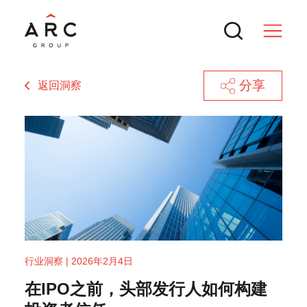
分享
返回洞察
服务
交易
热门搜索
新闻与行业洞察
ARC 集团参与MTT Shipping and
行业洞察 | 2026年2月4日
Logistics Bhd.（BURSA: MTTSL）
成功SPAC交易的核心逻辑
在IPO之前，头部发行人如何构建
联系方式
IPO
境外上市备案新规全解：中国证监会最