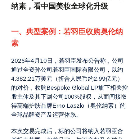
Logistics Bhd.（BURSA: MTTSL）
中国大卖场行业的发展与变革
纳素，看中国美妆全球化升级
IPO
ARC集团担任独家财务顾问：助力
职业发展
Black Titan Corporation (NASDAQ:
2025年中国并购市场：全球买卖方须
一、典型案例：若羽臣收购奥伦纳
BTTC) 完成与Titan Pharmaceuticals,
知
2026年东南亚数据中心并购：AI如何
Inc. 及TalenTec Sdn. Bhd.的合并
推动下一波巨型交易
2025年，SPAC重振旗鼓
素
关于我们
2025年资本市场：适应市场变革与上
市新规
关于麦芽与麦芽制造商的一切：在你打
2026年4月10日，若羽臣发布公告称，公司
开冰啤酒之前的故事
最近访问
通过全资孙公司若羽臣国际有限公司，以约
Global - English
4,382.21万美元（折合人民币约2.99亿元）
Beauty出海2.0：从若羽臣收购奥伦纳
的对价，收购Bespoke Global LP旗下相关控
素，看中国美妆全球化升级
股主体及其下属公司100%股权，从而间接取
得高端护肤品牌Erno Laszlo（奥伦纳素）的
全球品牌资产及运营体系。
本次交易完成后，标的公司将纳入若羽臣合