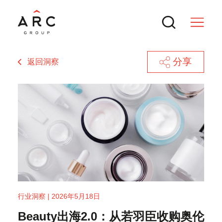
分享
返回洞察
服务
交易
热门搜索
新闻与行业洞察
再度斩获国际殊荣！ARC集团获评
行业洞察 | 2026年5月18日
Global Brands Magazine“2025年度领
境外上市备案新规全解：中国证监会最
联系方式
Beauty出海2.0：从若羽臣收购奥伦
先中型市场投资银行”
新动态与实操要点
ARC 集团参与MTT Shipping and