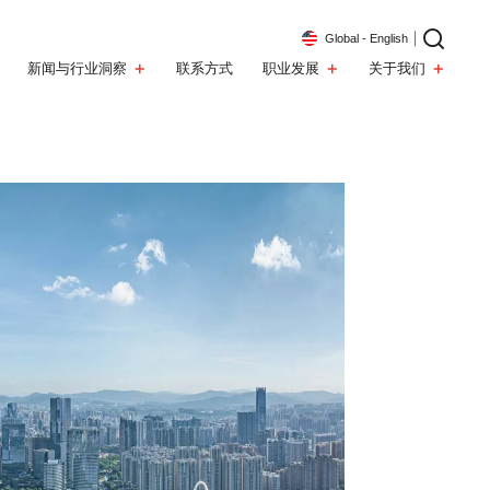
Global - English
新闻与行业洞察
联系方式
职业发展
关于我们
要点
咨询
行业洞察
在ARC工作
我们的团队
围
行业领域
聚焦海外
跨境资本新逻辑：司法辖区正在成为企业战略优势
元教育背
5年，是
我们的企业文化植根于信任、诚信与协作，致力于赋能团队，携手
我们横跨三大洲的团队由来自不同背景的专业人士组成，他们是公
全球影响
实现卓越成就。
司最宝贵的财富。
中国对外投资新规落地：消费出海并购进入全生命周期监
战略规划
汽车与出行
购拨康视
管时代
转型创新
能源与环境科技
在ARC工作
我们的团队
企业重金投入AI却增效慢：组织重构是转型的核心
效能提升
消费品与服务
行业洞察详情
续发展
食品与饮料
与市场营销
科技、媒体与电信
荣誉
化与人工智能
智能制造与材料