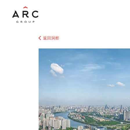
返回洞察
热门搜索
ARC Grou
海外上市融资
强治理与沟通
键驱动因素
境外上市备案
操要点
战略落地之道：AR
解读亚洲供应
透过安踏入股 
Beauty出
妆全球化升级
ARC Group荣
认证”！
ARC集团被评为
Workplaces
谁来掌控物流
ARC集团20