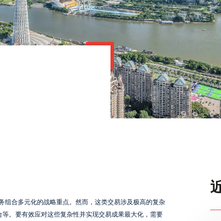
并购
欢迎加入我们，在这里，多元的视角与杰出的人才汇聚一
推动创新，追求卓越，创造深远影响。
我们在三大洲的 12 个国家/地区设有办公室，始终秉持共
您的成功是我们存在的意义，您的成长是我们不懈的追求
卖方并购
工作机会
买方并购
公司地址
管理层收购/管理层投资/私募股权
资本筹集
重组服务
资产管理
财富管理
资产管理与私募股权
务组合多元化的战略重点。然而，这类交易涉及极高的复杂
整合等。要有效应对这些复杂性并实现交易成果最大化，需要