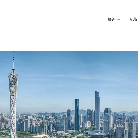
服务
交易
最近访问
服务
新闻与行业洞察
职业发展
关于我们
中国上市公司跨境并购
p 2026资本并购论坛金秋在沪启幕，聚焦
、跨境并购、中国企业全球化
机制：新上市公司二级市场表现的关
新规全解：中国证监会最新动态与实
资本市场
新闻
职业发展
公司介绍
管理
C Group合伙人Daniel Karlsson
业务范
首次公开募股（IPO）
ARC Group 2026资本并购论坛金秋在沪启幕，
ARC集团广纳全球英才，我们招募来自不同国家、拥有多
ARC集团（ 上海寰钛企业管理咨询有限公司 ）成立于201
链的重塑
PUMA 看中国企业海外并购的新逻辑
景和丰富人生经历的专业人才。
一家全球投资银行及管理咨询公司，深根亚洲市场并拥有
上市融资、跨境并购、中国企业全球化
SPAC与De-SPAC交易
企业
海2.0：从若羽臣收购奥伦纳素，看中国美
力。
ARC Group宣布承诺投资1,500万[JZ1.1]美元认
反向收购（RTO）
业务
职业发展
获“Great Place To Work™ 卓越职场
云（Cloudbreak Pharma Inc.，HKEX：2592）
公司介绍
后续融资发行（Follow-On Offerings）
运营
“2025 年大中华区Best
同舟再起｜ARC龙舟队正式出征
股票质押融资
可持
™”之一
命脉？全球供应链并购争夺战
新闻详情
其他服务
销售
26资本市场并购论坛东京站圆满落幕
工作机会
公司地址
数字