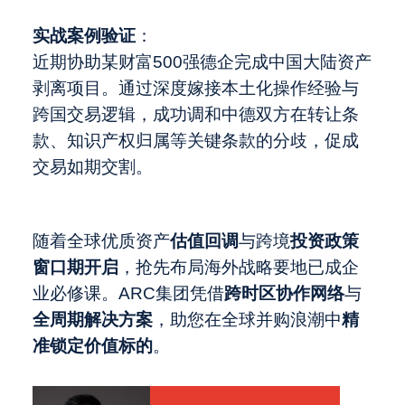
实战案例验证
‌：
近期协助某财富500强德企完成中国大陆资产
剥离项目。通过深度嫁接本土化操作经验与
跨国交易逻辑，成功调和中德双方在转让条
款、知识产权归属等关键条款的分歧，促成
交易如期交割。
随着全球优质资产
估值回调
与跨境
投资政策
窗口期开启
，抢先布局海外战略要地已成企
业必修课。ARC集团凭借
跨时区协作网络
与
全周期解决方案
，助您在全球并购浪潮中
精
准锁定价值标的
。