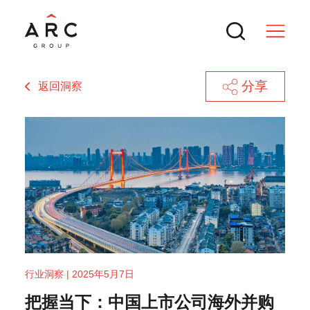
分享
返回洞察
服务
交易
热门搜索
新闻与行业洞察
境外上市备案新规全解：中国证监会最
行业洞察 | 2025年5月7日
新动态与实操要点
ARC 集团参与MTT Shipping and
联系方式
把握当下：中国上市公司海外并购
Logistics Bhd.（BURSA: MTTSL）
再度斩获国际殊荣！ARC集团获评