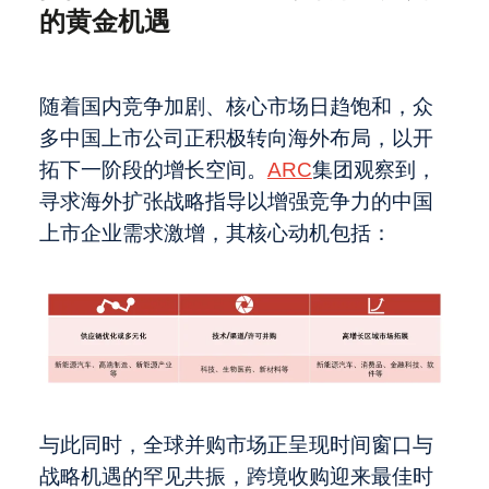
IPO
Global Brands Magazine“2025年度领
中国大卖场行业的发展与变革
的黄金机遇
先中型市场投资银行”
2025年中国并购市场：全球买卖方须
职业发展
知
关于麦芽与麦芽制造商的一切：在你打
随着国内竞争加剧、核心市场日趋饱和，众
开冰啤酒之前的故事
中国证监会新规如何重塑海外上市策略
多中国上市公司正积极转向海外布局，以开
ARC集团担任独家财务顾问：助力
关于我们
拓下一阶段的增长空间。
ARC
集团观察到，
Black Titan Corporation (NASDAQ:
2025年，SPAC重振旗鼓
寻求海外扩张战略指导以增强竞争力的中国
BTTC) 完成与Titan Pharmaceuticals,
2025年资本市场：适应市场变革与上
上市企业需求激增，其核心动机包括：
Inc. 及TalenTec Sdn. Bhd.的合并
市新规
最近访问
Global - English
把握当下：中国上市公司海外并购的黄
金机遇
与此同时，全球并购市场正呈现时间窗口与
战略机遇的罕见共振，跨境收购迎来最佳时