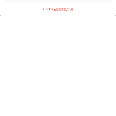
Cookie 政策
隐私声明
全球投资银行与管理咨询公司
深根亚洲 链接全球
服务