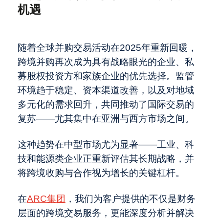
IPO
转型的核心
境外上市备案新规全解：中国证监会最
机遇
新动态与实操要点
中国医疗出海之骨科：全球化新周期
职业发展
Beauty出海2.0：从若羽臣收购奥伦纳
随着全球并购交易活动在2025年重新回暖，
素，看中国美妆全球化升级
关于麦芽与麦芽制造商的一切：在你打
跨境并购再次成为具有战略眼光的企业、私
开冰啤酒之前的故事
2025年，SPAC重振旗鼓
关于我们
募股权投资方和家族企业的优先选择。监管
ARC集团荣膺2025亚洲咨询行业领军
环境趋于稳定、资本渠道改善，以及对地域
者，综合实力获权威认可
中国大卖场行业的发展与变革
多元化的需求回升，共同推动了国际交易的
最近访问
Global - English
复苏——尤其集中在亚洲与西方市场之间。
跨越国界，共创价值：跨境并购新机遇
这种趋势在中型市场尤为显著——工业、科
技和能源类企业正重新评估其长期战略，并
将跨境收购与合作视为增长的关键杠杆。
在
ARC集团
，我们为客户提供的不仅是财务
层面的跨境交易服务，更能深度分析并解决