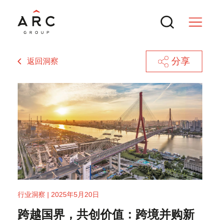
分享
返回洞察
服务
交易
热门搜索
新闻与行业洞察
成功SPAC交易的核心逻辑
行业洞察 | 2025年5月20日
ARC 集团参与MTT Shipping and
联系方式
跨越国界，共创价值：跨境并购新
Logistics Bhd.（BURSA: MTTSL）
企业重金投入AI却增效慢：组织重构是