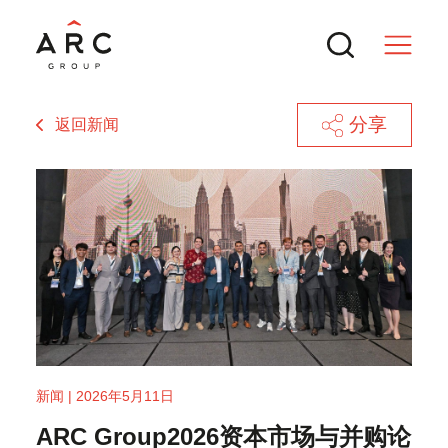
分享
返回新闻
服务
交易
热门搜索
新闻与行业洞察
ARC集团2026资本市场并购论坛东京
新闻 | 2026年5月11日
站圆满落幕
ARC Group 2026资本并购论坛金秋在
联系方式
ARC Group2026资本市场与并购论
沪启幕，聚焦海外上市融资、跨境并
2025年中国并购市场：全球买卖方须