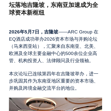
购、中国企业全球化
知
中国医药出海系列： 中国创新药 的
坛落地吉隆坡，东南亚加速成为全
“Deepseek时刻”—— 从全球参与者到
中国上市公司跨境并购要点
球资本新枢纽
职业发展
价值输出者的跃迁
软云科技与ARC集团建立1亿美元股权
购买机制以增强财务灵活性
全球制造业再配置：中国企业跨境产能
2026年5月7日，吉隆坡
——ARC Group 在
布局的战略窗口期
中国医疗出海之骨科：全球化新周期
关于我们
EQ酒店成功举办2026资本市场与并购论坛
中国对外投资新规落地：消费出海并购
（马来西亚站），汇聚来自东南亚、北美、
进入全生命周期监管时代
被忽视的操作细节如何拖累上市进程
欧洲及全球主要金融中心的500余位企业高
（三）
最近访问
Global - English
管、机构投资人、法律顾问及行业领袖。
ARC Group2026资本市场与并购论坛
本次论坛已连续第四年在吉隆坡举办，进一
落地吉隆坡，东南亚加速成为全球资本
步巩固其作为东南亚地区重要的资本市场、
新枢纽
并购及跨境金融交流平台的地位。