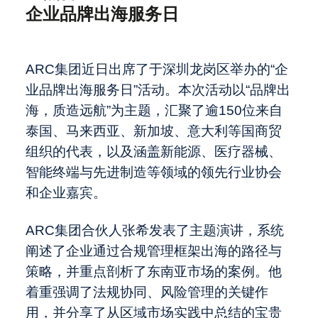
先中型市场投资银行”
场表现的关键驱动因素
ARC集团担任独家财务顾问：助力
企业品牌出海服务日
Black Titan Corporation (NASDAQ:
中国大卖场行业的发展与变革
职业发展
BTTC) 完成与Titan Pharmaceuticals,
2025年中国并购市场：全球买卖方须
ARC
集团近日出席了于深圳龙岗区举办的“企
Inc. 及TalenTec Sdn. Bhd.的合并
知
谁来掌控物流命脉？全球供应链并购争
业品牌出海服务日”活动。本次活动以“品牌出
夺战
2026年东南亚数据中心并购：AI如何
关于我们
海，质造远航”为主题，汇聚了逾
150
位来自
推动下一波巨型交易
ARC Group 2026资本并购论坛金秋在
泰国、马来西亚、新加坡、意大利等国商贸
沪启幕，聚焦海外上市融资、跨境并
中国智能制造业并购活跃，产业链整合
组织的代表，以及涵盖新能源、医疗器械、
购、中国企业全球化
与技术驱动趋势凸显
最近访问
Global - English
智能终端与先进制造等领域的领先行业协会
和企业嘉宾。
聚焦合规出海：ARC集团出席深圳企
业品牌出海服务日
ARC
集团合伙人张希发表了主题演讲，系统
阐述了企业通过合规管理框架出海的路径与
策略，并重点剖析了东南亚市场的案例。他
着重强调了法规协同、风险管理的关键作
用，并分享了从区域市场实践中总结的宝贵