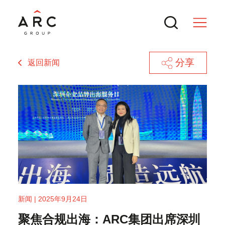
分享
返回新闻
服务
交易
热门搜索
新闻与行业洞察
境外上市备案新规全解：中国证监会最
新闻 | 2025年9月24日
新动态与实操要点
再度斩获国际殊荣！ARC集团获评
联系方式
聚焦合规出海：ARC集团出席深圳
Global Brands Magazine“2025年度领
强治理与沟通机制：新上市公司二级市