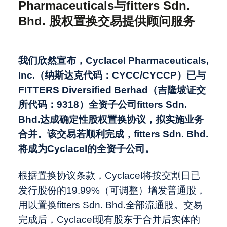
Pharmaceuticals与fitters Sdn.
ARC集团荣膺2025亚洲咨询行业领军
Bhd. 股权置换交易提供顾问服务
者，综合实力获权威认可
境外上市备案新规全解：中国证监会最
职业发展
新动态与实操要点
中国对外投资新规落地：消费出海并购
进入全生命周期监管时代
中国医疗出海之骨科：全球化新周期
我们欣然宣布，Cyclacel Pharmaceuticals,
Beauty出海2.0：从若羽臣收购奥伦纳
关于我们
Inc.
（纳斯达克代码：CYCC/CYCCP
）已与
素，看中国美妆全球化升级
2025年，SPAC重振旗鼓
FITTERS Diversified Berhad
（吉隆坡证交
中国大卖场行业的发展与变革
所代码：9318
）全资子公司fitters Sdn.
最近访问
Global - English
Bhd.
达成确定性股权置换协议，拟实施业务
合并。该交易若顺利完成，fitters Sdn. Bhd.
ARC集团就Cyclacel Pharmaceuticals
将成为Cyclacel
的全资子公司。
与fitters Sdn. Bhd. 股权置换交易提供
顾问服务
根据置换协议条款，Cyclacel将按交割日已
发行股份的19.99%（可调整）增发普通股，
用以置换fitters Sdn. Bhd.全部流通股。交易
完成后，Cyclacel现有股东于合并后实体的