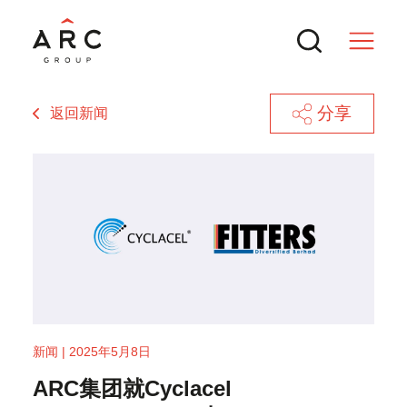
分享
返回新闻
服务
交易
热门搜索
新闻与行业洞察
ARC 集团参与MTT Shipping and
新闻 | 2025年5月8日
Logistics Bhd.（BURSA: MTTSL）
企业重金投入AI却增效慢：组织重构是
ARC集团就Cyclacel
联系方式
IPO
转型的核心
成功SPAC交易的核心逻辑