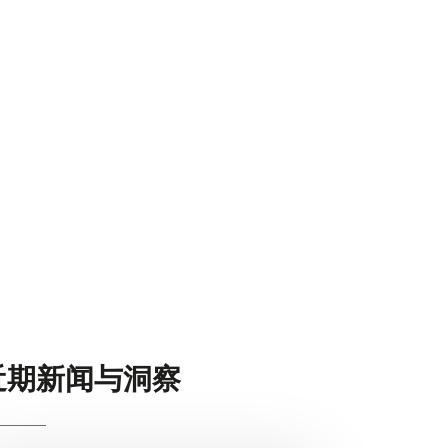
金融服务
堂，共同
同愿景：
我们的经验告诉我们，最成功的IPO往往始于路演之前的精心筹划
医疗健康与医疗技术
。
和细致准备。
荣誉
近期新闻与洞察