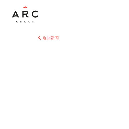
返回新闻
热门搜索
境外上市备案
操要点
ARC Grou
海外上市融资
强治理与沟通
键驱动因素
ARC集团担任独
Corporation
再度斩获国际殊荣
Pharmaceutic
Magazine
2026年东南
并
型交易
谁来掌控物流
2026年工业
投资再现机遇
中国大卖场行
ARC Gro