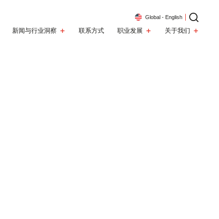
Global - English
新闻与行业洞察
联系方式
职业发展
关于我们
的财务顾
万美元首
咨询
行业洞察
在ARC工作
我们的团队
围
行业领域
聚焦海外
跨境资本新逻辑：司法辖区正在成为企业战略优势
元教育背
5年，是
我们的企业文化植根于信任、诚信与协作，致力于赋能团队，携手
我们横跨三大洲的团队由来自不同背景的专业人士组成，他们是公
全球影响
实现卓越成就。
司最宝贵的财富。
中国对外投资新规落地：消费出海并购进入全生命周期监
战略规划
汽车与出行
购拨康视
管时代
转型创新
能源与环境科技
在ARC工作
我们的团队
企业重金投入AI却增效慢：组织重构是转型的核心
效能提升
消费品与服务
行业洞察详情
续发展
食品与饮料
与市场营销
科技、媒体与电信
荣誉
化与人工智能
智能制造与材料