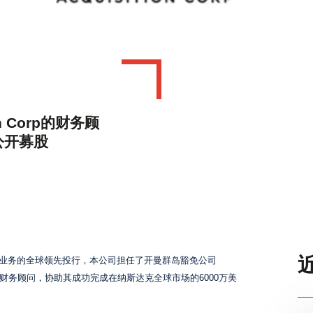
并购
欢迎加入我们，在这里，多元的视角与杰出的人才汇聚一
推动创新，追求卓越，创造深远影响。
我们在三大洲的 12 个国家/地区设有办公室，始终秉持共
您的成功是我们存在的意义，您的成长是我们不懈的追求
卖方并购
工作机会
买方并购
公司地址
管理层收购/管理层投资/私募股权
资本筹集
重组服务
on Corp的财务顾
资产管理
公开募股
财富管理
资产管理与私募股权
问业务的全球领先投行，本公司担任了开曼群岛豁免公司
财务顾问，协助其成功完成在纳斯达克全球市场的6000万美