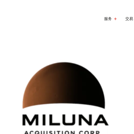
服务
交易
最近访问
服务
新闻与行业洞察
职业发展
关于我们
ARC集团担任Miluna
新规全解：中国证监会最新动态与实
Acquisition Corp
p 2026资本并购论坛金秋在沪启幕，聚焦
问，助力其完成6000
、跨境并购、中国企业全球化
机制：新上市公司二级市场表现的关
资本市场
新闻
职业发展
公司介绍
管理
次公开募股
家财务顾问：助力Black Titan
业务范
首次公开募股（IPO）
ARC Group 2026资本并购论坛金秋在沪启幕，
ARC集团广纳全球英才，我们招募来自不同国家、拥有多
ARC集团（ 上海寰钛企业管理咨询有限公司 ）成立于201
 (NASDAQ: BTTC) 完成与Titan
！ARC集团获评Global Brands
景和丰富人生经历的专业人才。
一家全球投资银行及管理咨询公司，深根亚洲市场并拥有
上市融资、跨境并购、中国企业全球化
SPAC与De-SPAC交易
企业
als, Inc. 及TalenTec Sdn. Bhd.的合
“2025年度领先中型市场投资银行”
亚数据中心并购：AI如何推动下一波巨
力。
ARC Group宣布承诺投资1,500万[JZ1.1]美元认
反向收购（RTO）
业务
职业发展
命脉？全球供应链并购争夺战
云（Cloudbreak Pharma Inc.，HKEX：2592）
公司介绍
后续融资发行（Follow-On Offerings）
运营
重组步入活跃期：业务剥离与少数股权
同舟再起｜ARC龙舟队正式出征
股票质押融资
可持
业的发展与变革
新闻详情
其他服务
销售
up合伙人张希深度解析：全球战略重塑下
工作机会
公司地址
数字